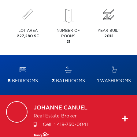
LOT AREA
NUMBER OF
YEAR BUILT
227,280 SF
ROOMS
2012
21
5
BEDROOMS
3
BATHROOMS
1
WASHROOMS
JOHANNE
CANUEL
Real Estate Broker
Cell. :
418-750-0041