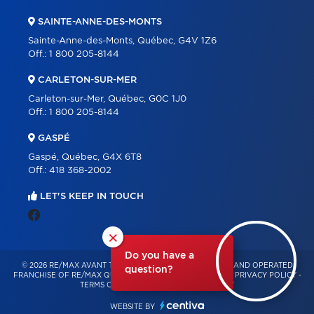
SAINTE-ANNE-DES-MONTS
Sainte-Anne-des-Monts, Québec, G4V 1Z6
Off.:
1 800 205-8144
CARLETON-SUR-MER
Carleton-sur-Mer, Québec, G0C 1J0
Off.:
1 800 205-8144
GASPÉ
Gaspé, Québec, G4X 6T8
Off.:
418 368-2002
LET'S KEEP IN TOUCH
×
Do you have a
© 2026 RE/MAX AVANT TOUT – INDEPENDENTLY OWNED AND OPERATED
question?
FRANCHISE OF RE/MAX QUÉBEC – ALL RIGHTS RESERVED -
PRIVACY POLICY
-
TERMS OF USE
-
CONSENT MANAGEMENT
WEBSITE BY