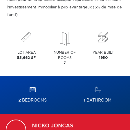
l'investissement immobilier à prix avantageux (5% de mise de
fond).
LOT AREA
NUMBER OF
YEAR BUILT
55,662 SF
ROOMS
1950
7
2
BEDROOMS
1
BATHROOM
NICKO
JONCAS