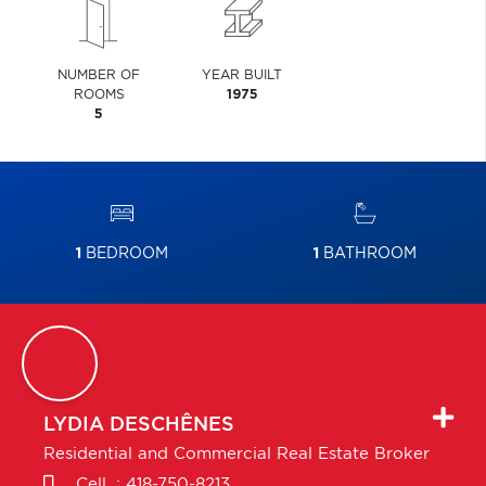
NUMBER OF
YEAR BUILT
ROOMS
1975
5
1
BEDROOM
1
BATHROOM
LYDIA
DESCHÊNES
Residential and Commercial Real Estate Broker
Cell. :
418-750-8213