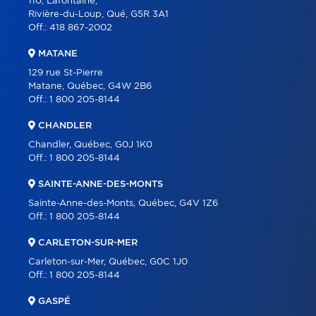
110, Lafontaine,
Rivière-du-Loup, Qué, G5R 3A1
Off.:
418 867-2002
MATANE
129 rue St-Pierre
Matane, Québec, G4W 2B6
Off.:
1 800 205-8144
CHANDLER
Chandler, Québec, G0J 1K0
Off.:
1 800 205-8144
SAINTE-ANNE-DES-MONTS
Sainte-Anne-des-Monts, Québec, G4V 1Z6
Off.:
1 800 205-8144
CARLETON-SUR-MER
Carleton-sur-Mer, Québec, G0C 1J0
Off.:
1 800 205-8144
GASPÉ