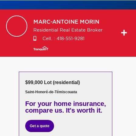
MARC-ANTOINE
MORIN
Residential Real Estate Broker
Cell. :
418-551-9281
$99,000 Lot (residential)
Saint-Honoré-de-Témiscouata
For your home insurance,
compare us. It's worth it.
Get a quote