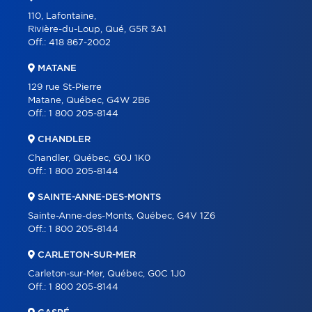
110, Lafontaine,
Rivière-du-Loup, Qué, G5R 3A1
Off.:
418 867-2002
MATANE
129 rue St-Pierre
Matane, Québec, G4W 2B6
Off.:
1 800 205-8144
CHANDLER
Chandler, Québec, G0J 1K0
Off.:
1 800 205-8144
SAINTE-ANNE-DES-MONTS
Sainte-Anne-des-Monts, Québec, G4V 1Z6
Off.:
1 800 205-8144
CARLETON-SUR-MER
Carleton-sur-Mer, Québec, G0C 1J0
Off.:
1 800 205-8144