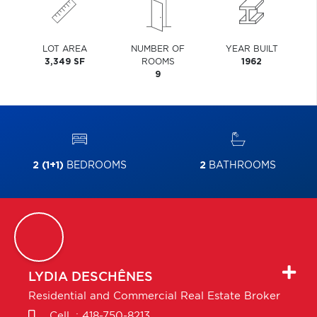
LOT AREA
NUMBER OF
YEAR BUILT
3,349 SF
ROOMS
1962
9
2 (1+1)
BEDROOMS
2
BATHROOMS
LYDIA
DESCHÊNES
Residential and Commercial Real Estate Broker
Cell. :
418-750-8213