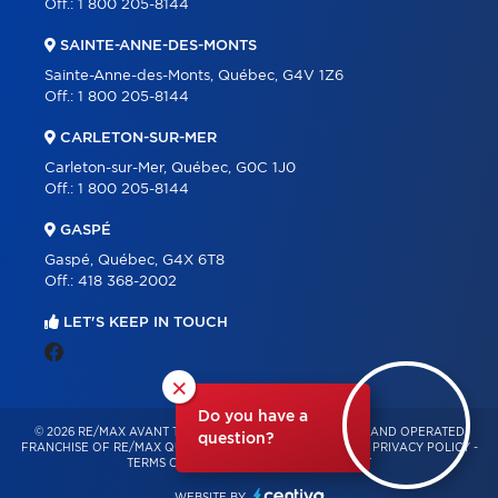
Off.:
1 800 205-8144
SAINTE-ANNE-DES-MONTS
Sainte-Anne-des-Monts, Québec, G4V 1Z6
Off.:
1 800 205-8144
CARLETON-SUR-MER
Carleton-sur-Mer, Québec, G0C 1J0
Off.:
1 800 205-8144
GASPÉ
Gaspé, Québec, G4X 6T8
Off.:
418 368-2002
LET'S KEEP IN TOUCH
×
Do you have a
© 2026 RE/MAX AVANT TOUT – INDEPENDENTLY OWNED AND OPERATED
question?
FRANCHISE OF RE/MAX QUÉBEC – ALL RIGHTS RESERVED -
PRIVACY POLICY
-
TERMS OF USE
-
CONSENT MANAGEMENT