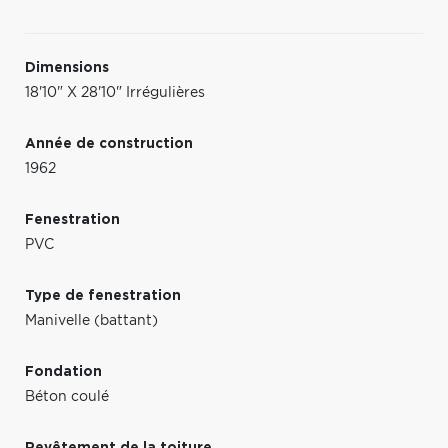
Dimensions
18'10" X 28'10" Irrégulières
Année de construction
1962
Fenestration
PVC
Type de fenestration
Manivelle (battant)
Fondation
Béton coulé
Revêtement de la toiture