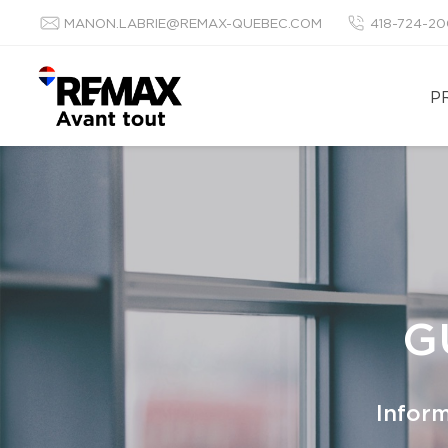
MANON.LABRIE@REMAX-QUEBEC.COM
418-724-2
P
G
Inform