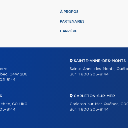
À PROPOS
L
PARTENAIRES
CARRIÈRE
SAINTE-ANNE-DES-MONTS
ierre
Sainte-Anne-des-Monts, Québ
ébec, G4W 2B6
Bur.:
1 800 205-8144
205-8144
R
CARLETON-SUR-MER
uébec, G0J 1K0
Carleton-sur-Mer, Québec, G0
205-8144
Bur.:
1 800 205-8144