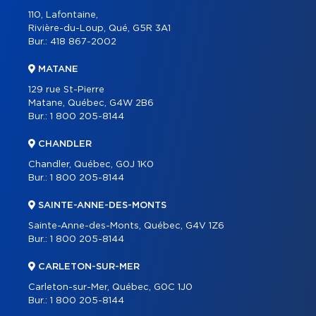
110, Lafontaine,
Rivière-du-Loup, Qué, G5R 3A1
Bur.:
418 867-2002
MATANE
129 rue St-Pierre
Matane, Québec, G4W 2B6
Bur.:
1 800 205-8144
CHANDLER
Chandler, Québec, G0J 1K0
Bur.:
1 800 205-8144
SAINTE-ANNE-DES-MONTS
Sainte-Anne-des-Monts, Québec, G4V 1Z6
Bur.:
1 800 205-8144
CARLETON-SUR-MER
Carleton-sur-Mer, Québec, G0C 1J0
Bur.:
1 800 205-8144