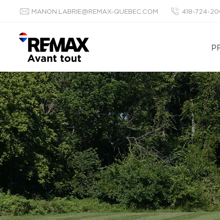
MANON.LABRIE@REMAX-QUEBEC.COM
418-724-2
P