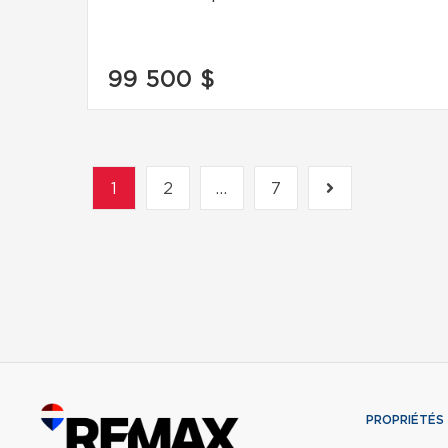
99 500 $
1
2
...
7
PROPRIÉTÉS