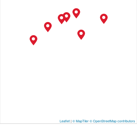
Leaflet
|
© MapTiler
© OpenStreetMap contributors