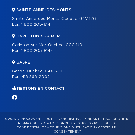
SAINTE-ANNE-DES-MONTS
Sainte-Anne-des-Monts, Québec, G4V 1Z6
Bur.:
1 800 205-8144
CARLETON-SUR-MER
Carleton-sur-Mer, Québec, G0C 1J0
Bur.:
1 800 205-8144
GASPÉ
Gaspé, Québec, G4X 6T8
Bur.:
418 368-2002
RESTONS EN CONTACT
© 2026 RE/MAX AVANT TOUT – FRANCHISÉ INDÉPENDANT ET AUTONOME DE
RE/MAX QUÉBEC – TOUS DROITS RÉSERVÉS -
POLITIQUE DE
CONFIDENTIALITÉ
-
CONDITIONS D'UTILISATION
-
GESTION DU
CONSENTEMENT