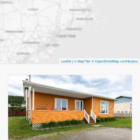
Leaflet
|
© MapTiler
© OpenStreetMap contributors