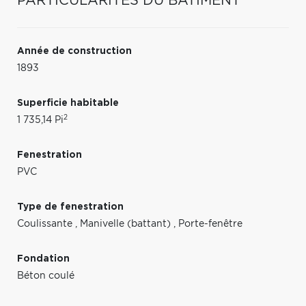
PARTICULARITÉS DU BÂTIMENT
Année de construction
1893
Superficie habitable
2
1 735,14 Pi
Fenestration
PVC
Type de fenestration
Coulissante
,
Manivelle (battant)
,
Porte-fenêtre
Fondation
Béton coulé