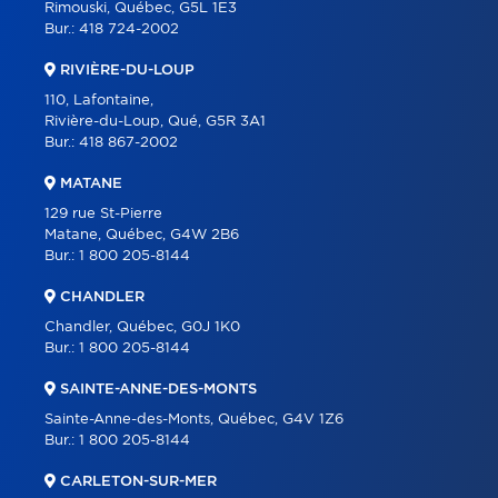
Rimouski, Québec, G5L 1E3
Bur.:
418 724-2002
RIVIÈRE-DU-LOUP
110, Lafontaine,
Rivière-du-Loup, Qué, G5R 3A1
Bur.:
418 867-2002
MATANE
129 rue St-Pierre
Matane, Québec, G4W 2B6
Bur.:
1 800 205-8144
CHANDLER
Chandler, Québec, G0J 1K0
Bur.:
1 800 205-8144
SAINTE-ANNE-DES-MONTS
Sainte-Anne-des-Monts, Québec, G4V 1Z6
Bur.:
1 800 205-8144
CARLETON-SUR-MER