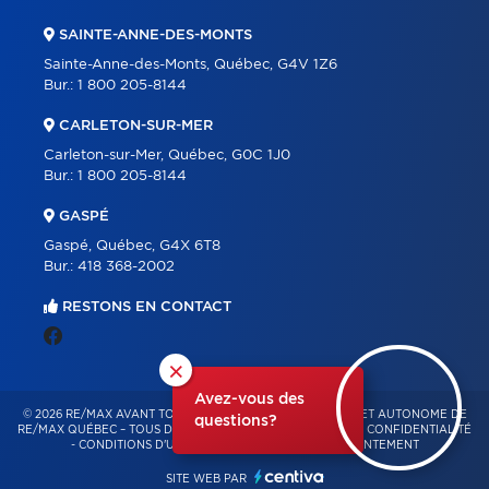
SAINTE-ANNE-DES-MONTS
Sainte-Anne-des-Monts, Québec, G4V 1Z6
Bur.:
1 800 205-8144
CARLETON-SUR-MER
Carleton-sur-Mer, Québec, G0C 1J0
Bur.:
1 800 205-8144
GASPÉ
Gaspé, Québec, G4X 6T8
Bur.:
418 368-2002
RESTONS EN CONTACT
×
Avez-vous des
© 2026 RE/MAX AVANT TOUT – FRANCHISÉ INDÉPENDANT ET AUTONOME DE
questions?
RE/MAX QUÉBEC – TOUS DROITS RÉSERVÉS -
POLITIQUE DE CONFIDENTIALITÉ
-
CONDITIONS D'UTILISATION
-
GESTION DU CONSENTEMENT
SITE WEB PAR