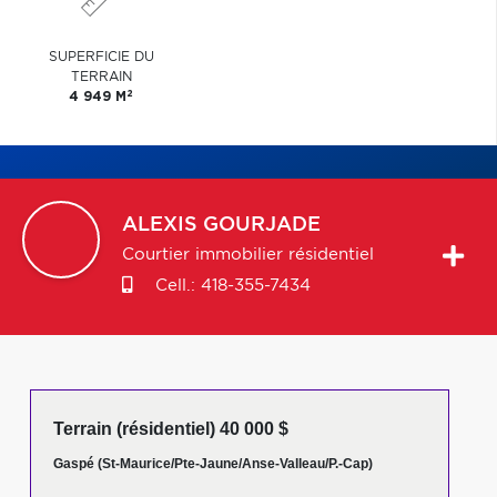
SUPERFICIE DU
TERRAIN
2
4 949 M
ALEXIS
GOURJADE
Courtier immobilier résidentiel
Cell.:
418-355-7434
Terrain (résidentiel) 40 000 $
Gaspé (St-Maurice/Pte-Jaune/Anse-Valleau/P.-Cap)