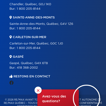
Chandler, Québec, G0J 1K0
Bur.:
1 800 205-8144
SAINTE-ANNE-DES-MONTS
Sainte-Anne-des-Monts, Québec, G4V 1Z6
Bur.:
1 800 205-8144
CARLETON-SUR-MER
Carleton-sur-Mer, Québec, G0C 1J0
Bur.:
1 800 205-8144
GASPÉ
Gaspé, Québec, G4X 6T8
Bur.:
418 368-2002
RESTONS EN CONTACT
×
Avez-vous des
© 2026 RE/MAX AVANT TOUT – FRANCHISÉ INDÉPENDANT ET AUTONOME DE
questions?
RE/MAX QUÉBEC – TOUS DROITS RÉSERVÉS -
POLITIQUE DE CONFIDENTIALITÉ