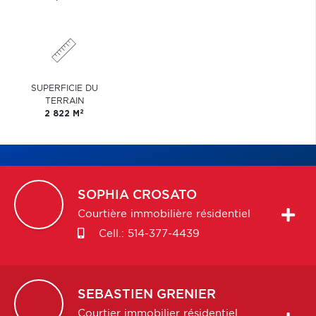
SUPERFICIE DU
TERRAIN
2
2 822 M
SOPHIA
CROSATO
Courtière immobilière résidentiel
Cell.:
514-377-4439
SEBASTIEN
GRENIER
Courtier immobilier résidentiel