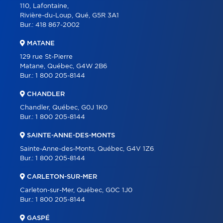
110, Lafontaine,
Rivière-du-Loup, Qué, G5R 3A1
Bur.:
418 867-2002
MATANE
129 rue St-Pierre
Matane, Québec, G4W 2B6
Bur.:
1 800 205-8144
CHANDLER
Chandler, Québec, G0J 1K0
Bur.:
1 800 205-8144
SAINTE-ANNE-DES-MONTS
Sainte-Anne-des-Monts, Québec, G4V 1Z6
Bur.:
1 800 205-8144
CARLETON-SUR-MER
Carleton-sur-Mer, Québec, G0C 1J0
Bur.:
1 800 205-8144
GASPÉ