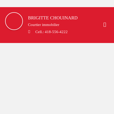
BRIGITTE
CHOUINARD
Courtier immobilier
Cell.:
418-556-4222
Triplex 389 000 $
Matane (Matane)
Pour votre
assurance habitation,
comparez-nous,
ça vaut le coup.
Demandez une soumission