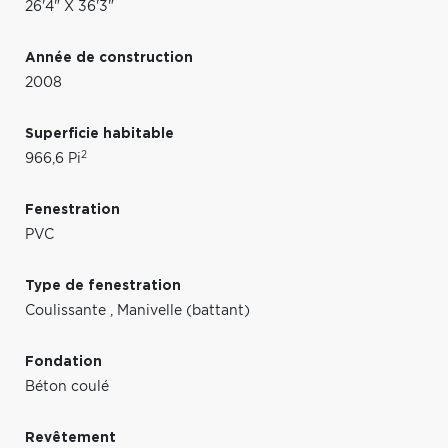
26'4" X 36'3"
Année de construction
2008
Superficie habitable
2
966,6 Pi
Fenestration
PVC
Type de fenestration
Coulissante
,
Manivelle (battant)
Fondation
Béton coulé
Revêtement