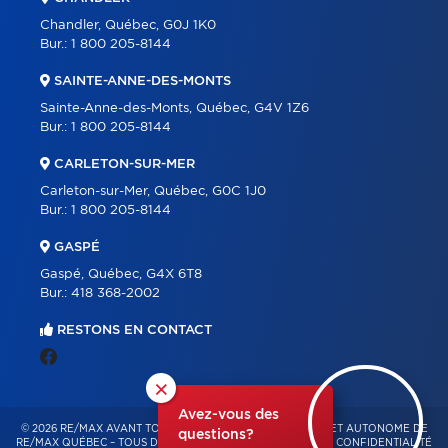
Chandler, Québec, G0J 1K0
Bur.:
1 800 205-8144
SAINTE-ANNE-DES-MONTS
Sainte-Anne-des-Monts, Québec, G4V 1Z6
Bur.:
1 800 205-8144
CARLETON-SUR-MER
Carleton-sur-Mer, Québec, G0C 1J0
Bur.:
1 800 205-8144
GASPÉ
Gaspé, Québec, G4X 6T8
Bur.:
418 368-2002
RESTONS EN CONTACT
×
Avez-vous des
© 2026 RE/MAX AVANT TOUT – FRANCHISÉ INDÉPENDANT ET AUTONOME DE
questions?
RE/MAX QUÉBEC – TOUS DROITS RÉSERVÉS -
POLITIQUE DE CONFIDENTIALITÉ