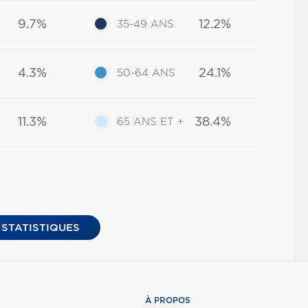
9.7%
12.2%
35-49 ANS
4.3%
24.1%
50-64 ANS
11.3%
38.4%
65 ANS ET +
 STATISTIQUES
À PROPOS