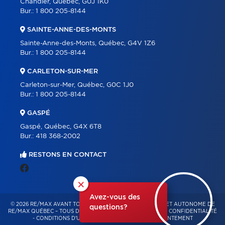
Chandler, Québec, G0J 1K0
Bur.:
1 800 205-8144
SAINTE-ANNE-DES-MONTS
Sainte-Anne-des-Monts, Québec, G4V 1Z6
Bur.:
1 800 205-8144
CARLETON-SUR-MER
Carleton-sur-Mer, Québec, G0C 1J0
Bur.:
1 800 205-8144
GASPÉ
Gaspé, Québec, G4X 6T8
Bur.:
418 368-2002
RESTONS EN CONTACT
×
Avez-vous des
© 2026 RE/MAX AVANT TOUT – FRANCHISÉ INDÉPENDANT ET AUTONOME DE
questions?
RE/MAX QUÉBEC – TOUS DROITS RÉSERVÉS -
POLITIQUE DE CONFIDENTIALITÉ
-
CONDITIONS D'UTILISATION
-
GESTION DU CONSENTEMENT