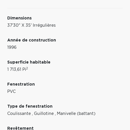
Dimensions
37'30" X 35' Irrégulières
Année de construction
1996
Superficie habitable
2
1 713,61 Pi
Fenestration
PVC
Type de fenestration
Coulissante
,
Guillotine
,
Manivelle (battant)
Revêtement