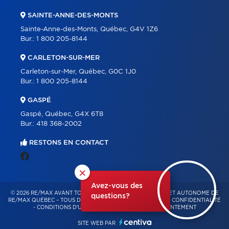
SAINTE-ANNE-DES-MONTS
Sainte-Anne-des-Monts, Québec, G4V 1Z6
Bur.:
1 800 205-8144
CARLETON-SUR-MER
Carleton-sur-Mer, Québec, G0C 1J0
Bur.:
1 800 205-8144
GASPÉ
Gaspé, Québec, G4X 6T8
Bur.:
418 368-2002
RESTONS EN CONTACT
×
Avez-vous des
© 2026 RE/MAX AVANT TOUT – FRANCHISÉ INDÉPENDANT ET AUTONOME DE
questions?
RE/MAX QUÉBEC – TOUS DROITS RÉSERVÉS -
POLITIQUE DE CONFIDENTIALITÉ
-
CONDITIONS D'UTILISATION
-
GESTION DU CONSENTEMENT
SITE WEB PAR