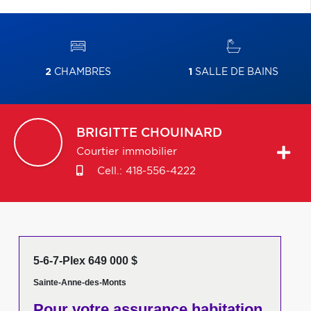
2
CHAMBRES
1
SALLE DE BAINS
BRIGITTE
CHOUINARD
Courtier immobilier
Cell.:
418-556-4222
5-6-7-Plex 649 000 $
Sainte-Anne-des-Monts
Pour votre
assurance habitation,