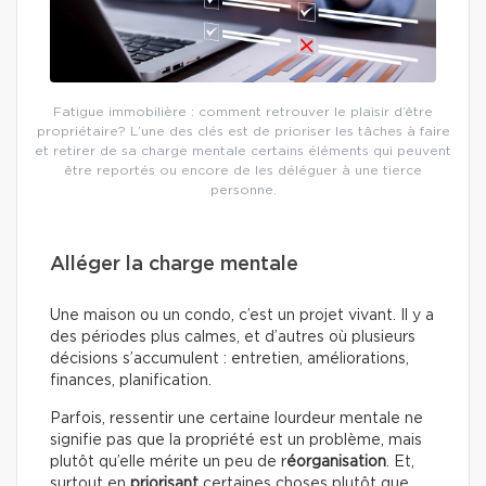
Fatigue immobilière : comment retrouver le plaisir d’être
propriétaire? L’une des clés est de prioriser les tâches à faire
et retirer de sa charge mentale certains éléments qui peuvent
être reportés ou encore de les déléguer à une tierce
personne.
Alléger la charge mentale
Une maison ou un condo, c’est un projet vivant. Il y a
des périodes plus calmes, et d’autres où plusieurs
décisions s’accumulent : entretien, améliorations,
finances, planification.
Parfois, ressentir une certaine lourdeur mentale ne
signifie pas que la propriété est un problème, mais
plutôt qu’elle mérite un peu de r
éorganisation
. Et,
surtout en
priorisant
certaines choses plutôt que