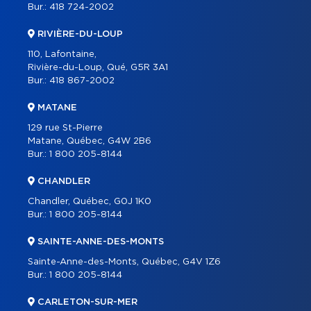
Bur.:
418 724-2002
RIVIÈRE-DU-LOUP
110, Lafontaine,
Rivière-du-Loup, Qué, G5R 3A1
Bur.:
418 867-2002
MATANE
129 rue St-Pierre
Matane, Québec, G4W 2B6
Bur.:
1 800 205-8144
CHANDLER
Chandler, Québec, G0J 1K0
Bur.:
1 800 205-8144
SAINTE-ANNE-DES-MONTS
Sainte-Anne-des-Monts, Québec, G4V 1Z6
Bur.:
1 800 205-8144
CARLETON-SUR-MER