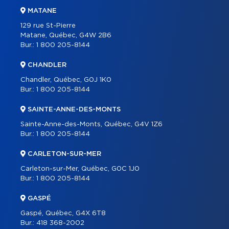
MATANE
129 rue St-Pierre
Matane, Québec, G4W 2B6
Bur.:
1 800 205-8144
CHANDLER
Chandler, Québec, G0J 1K0
Bur.:
1 800 205-8144
SAINTE-ANNE-DES-MONTS
Sainte-Anne-des-Monts, Québec, G4V 1Z6
Bur.:
1 800 205-8144
CARLETON-SUR-MER
Carleton-sur-Mer, Québec, G0C 1J0
Bur.:
1 800 205-8144
GASPÉ
Gaspé, Québec, G4X 6T8
Bur.:
418 368-2002