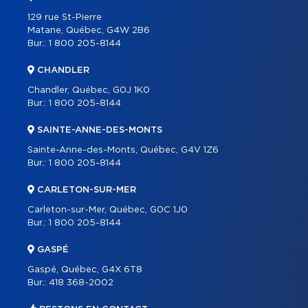
129 rue St-Pierre
Matane, Québec, G4W 2B6
Bur.:
1 800 205-8144
CHANDLER
Chandler, Québec, G0J 1K0
Bur.:
1 800 205-8144
SAINTE-ANNE-DES-MONTS
Sainte-Anne-des-Monts, Québec, G4V 1Z6
Bur.:
1 800 205-8144
CARLETON-SUR-MER
Carleton-sur-Mer, Québec, G0C 1J0
Bur.:
1 800 205-8144
GASPÉ
Gaspé, Québec, G4X 6T8
Bur.:
418 368-2002