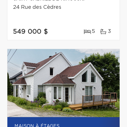
24 Rue des Cèdres
549 000 $
5
3
MAISON À ÉTAGES