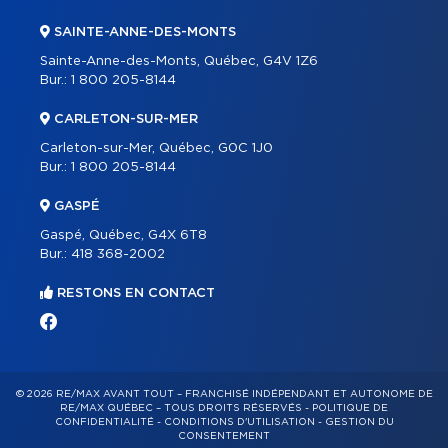
SAINTE-ANNE-DES-MONTS
Sainte-Anne-des-Monts, Québec, G4V 1Z6
Bur.:
1 800 205-8144
CARLETON-SUR-MER
Carleton-sur-Mer, Québec, G0C 1J0
Bur.:
1 800 205-8144
GASPÉ
Gaspé, Québec, G4X 6T8
Bur.:
418 368-2002
RESTONS EN CONTACT
© 2026 RE/MAX AVANT TOUT – FRANCHISÉ INDÉPENDANT ET AUTONOME DE
RE/MAX QUÉBEC – TOUS DROITS RÉSERVÉS -
POLITIQUE DE
CONFIDENTIALITÉ
-
CONDITIONS D'UTILISATION
-
GESTION DU
CONSENTEMENT