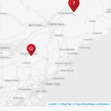
7
Leaflet
|
© MapTiler
© OpenStreetMap contributors