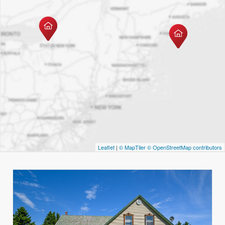
Leaflet
|
© MapTiler
© OpenStreetMap contributors