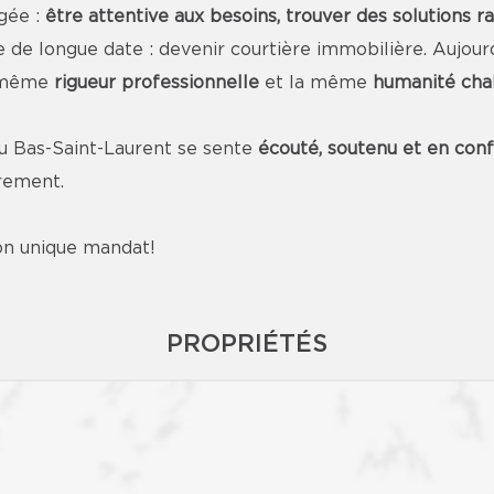
gée :
être attentive aux besoins, trouver des solutions r
rêve de longue date : devenir courtière immobilière. Auj
a même
rigueur professionnelle
et la même
humanité chal
au Bas-Saint-Laurent se sente
écouté, soutenu et en con
rement.
n unique mandat!
PROPRIÉTÉS