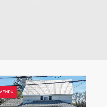
Leaflet
|
© MapTiler
© OpenStreetMap contributors
VENDU