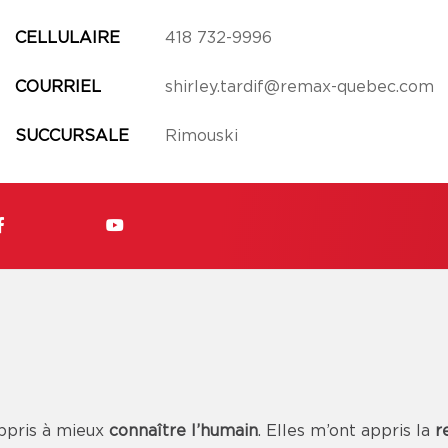
CELLULAIRE
418 732-9996
COURRIEL
shirley.tardif@remax-quebec.com
SUCCURSALE
Rimouski
ppris à mieux
connaître l’humain
. Elles m’ont appris la
r