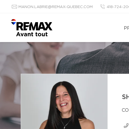
MANON.LABRIE@REMAX-QUEBEC.COM
418-724-2
P
S
CO