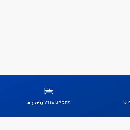
4 (3+1)
CHAMBRES
2
S