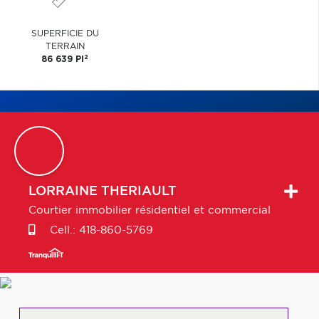
SUPERFICIE DU
TERRAIN
2
86 639 PI
LORRAINE
THERIAULT
Courtier immobilier résidentiel et commercial
Cell.:
418-860-5769