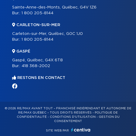
Sainte-Anne-des-Monts, Québec, G4V 1Z6
Bur.:
1 800 205-8144
CARLETON-SUR-MER
Carleton-sur-Mer, Québec, G0C 1J0
Bur.:
1 800 205-8144
GASPÉ
Gaspé, Québec, G4X 6T8
Bur.:
418 368-2002
RESTONS EN CONTACT
© 2026 RE/MAX AVANT TOUT – FRANCHISÉ INDÉPENDANT ET AUTONOME DE
RE/MAX QUÉBEC – TOUS DROITS RÉSERVÉS -
POLITIQUE DE
CONFIDENTIALITÉ
-
CONDITIONS D'UTILISATION
-
GESTION DU
CONSENTEMENT
SITE WEB PAR