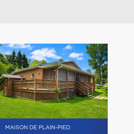
Leaflet
|
© MapTiler
© OpenStreetMap contributors
MAISON DE PLAIN-PIED