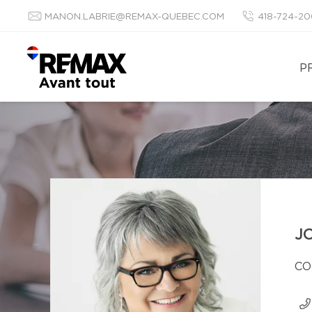
MANON.LABRIE@REMAX-QUEBEC.COM
418-724-2
P
J
CO