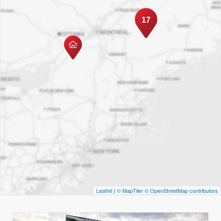
17
Leaflet
|
© MapTiler
© OpenStreetMap contributors